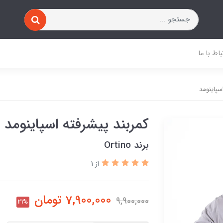
باط با ما
سپاینومد
کمربند پیشرفته اسپاینومد
برند Ortino
از 1
7,900,000
تومان
9,900,000
21%