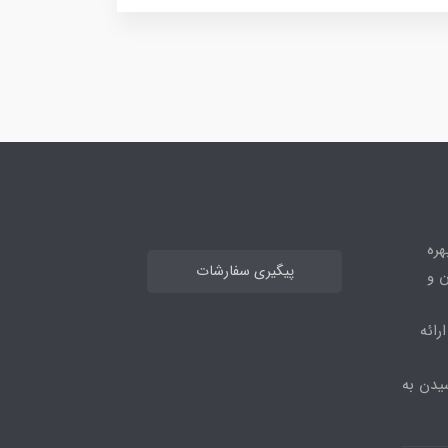
هره
پیگیری سفارشات
ن و
رائه
یدن به