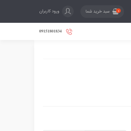
ورود کاربران
سبد خرید شما
0
𝟎𝟗𝟏𝟓𝟏𝟖𝟎𝟏𝟖𝟑𝟒